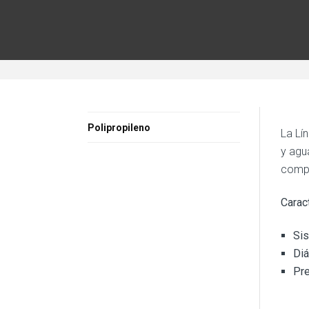
Polipropileno
La Lí
y agu
compl
Carac
Sis
Diá
Pre