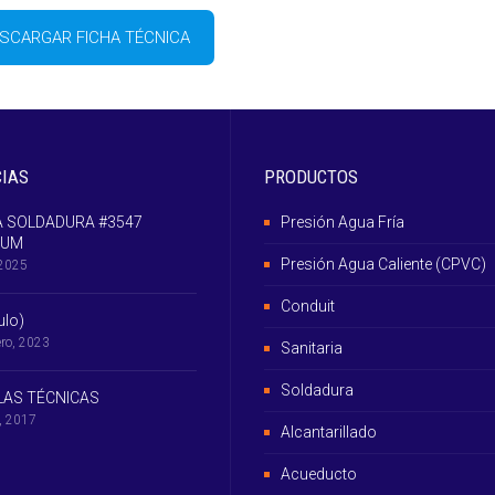
SCARGAR FICHA TÉCNICA
CIAS
PRODUCTOS
 SOLDADURA #3547
Presión Agua Fría
IUM
Presión Agua Caliente (CPVC)
 2025
Conduit
tulo)
ero, 2023
Sanitaria
Soldadura
AS TÉCNICAS
l, 2017
Alcantarillado
Acueducto