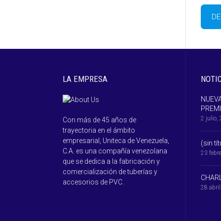
DE
LA EMPRESA
NOTI
NUEVA
PREM
2 julio,
Con más de 45 años de
trayectoria en el ámbito
empresarial, Uniteca de Venezuela,
(sin tí
C.A. es una compañía venezolana
23 febr
que se dedica a la fabricación y
comercialización de tuberías y
CHARL
accesorios de PVC.
28 abri