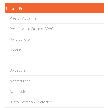
Línea de Productos
Presión Agua Fría
Presión Agua Caliente (CPVC)
Polipropileno
Conduit
Sanitaria Clase A y B
Soldadura
Alcantarillado
Acueducto
Ducto Eléctrico y Telefónico