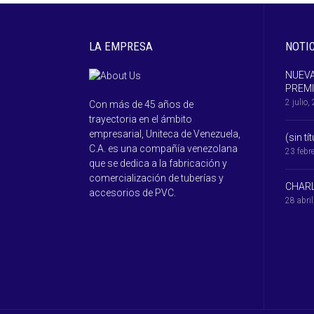
LA EMPRESA
NOTI
NUEVA
PREM
2 julio,
Con más de 45 años de
trayectoria en el ámbito
empresarial, Uniteca de Venezuela,
(sin tí
C.A. es una compañía venezolana
23 febr
que se dedica a la fabricación y
comercialización de tuberías y
CHARL
accesorios de PVC.
28 abri