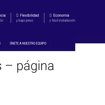
ncia
Flexibilidad
Economía
ión
y bajo peso
y fácil instalación
S
ÚNETE A NUESTRO EQUIPO
s – página