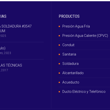
CIAS
PRODUCTOS
 SOLDADURA #3547
Presión Agua Fría
IUM
Presión Agua Caliente (CPVC)
 2025
Conduit
tulo)
ero, 2023
Sanitaria
Soldadura
AS TÉCNICAS
l, 2017
Alcantarillado
Acueducto
Ducto Eléctrico y Telefónico